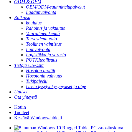
ODM & OEM
OEM/ODM-suunnittelupalvelut
Laadunvalvonta
Ratkaisu
koulutus
Rahoitus ja vakuutus
Vaarallinen kenttä
Terveydenhuolto
Teollinen valmistus
Lainvalvonta
Logistiikka ja varasto
PUTKIteollisuus
Tietoja USA:sta
Hosoton profiili
Hosotonin vahvuus
Tukipalvelu
Usein kysytyt kysymykset ja ohje
Uutiset
Ota yhteyttä
Kotiin
Tuotteet
Kestävä Windows-tabletti