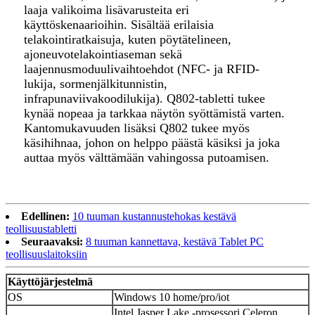
laaja valikoima lisävarusteita eri
käyttöskenaarioihin. Sisältää erilaisia ​​
telakointiratkaisuja, kuten pöytätelineen,
ajoneuvotelakointiaseman sekä
laajennusmoduulivaihtoehdot (NFC- ja RFID-
lukija, sormenjälkitunnistin,
infrapunaviivakoodilukija). Q802-tabletti tukee
kynää nopeaa ja tarkkaa näytön syöttämistä varten.
Kantomukavuuden lisäksi Q802 tukee myös
käsihihnaa, johon on helppo päästä käsiksi ja joka
auttaa myös välttämään vahingossa putoamisen.
Edellinen:
10 tuuman kustannustehokas kestävä
teollisuustabletti
Seuraavaksi:
8 tuuman kannettava, kestävä Tablet PC
teollisuuslaitoksiin
Käyttöjärjestelmä
OS
Windows 10 home/pro/iot
Intel Jasper Lake -prosessori Celeron