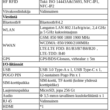
HF RFID
Tuki: ISO 14443A&15693, NFC-IP1,
NFC-IP2
Viivakoodinlukija
Valinnainen
Viestintä
Bluetooth®
Bluetooth®4.2
Langaton LAN 802.11a/b/g/n/ac, 2,4 GHz
WLAN
ja 5 GHz kaksoistaajuus
GSM: 850 900 1800 1900 MHz
WCDMA: 850/1900/2100MHz
WWAN
LTE:LTE FDD: B1/B3/B7/B8/B20，
LTE-TDD: B40
GPS
GPS/BDS/Glonass, virhealue ± 5m
I/O-liitännät
USB
USB 3.0 Type-A x 1, USB Type-C x 1,
POGO PIN
12-nastainen Pogo Pin x 1
SIM-kortti, TF-kortti (kolme yhdessä
SIM-korttipaikka
korttipidike)
Laajennuspaikka
MicroSD, jopa 256 Gt
Audio
Φ 3,5 mm:n tavallinen kuulokeliitäntä x 1
RJ 45
Valinnainen
HDMI
*1