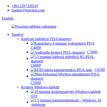
+8613297320247
market@hosoton.com
English
Tuotteet
Kädessä pidettävä PDA-skanneri
C4000
C5000
C6000
C6100
C9500
Kestävä Windows-tabletti
Q10