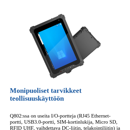
Monipuoliset tarvikkeet
teollisuuskäyttöön
Q802:ssa on useita I/O-portteja (RJ45 Ethernet-
portti, USB3.0-portti, SIM-kortinlukija, Micro SD,
RFID UHF, vaihdettava DC-liitin, telakointiliitin) ja