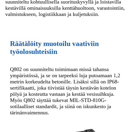
suunniteltu kohtuullisella suorituskyvyllä ja loistavilla
kestävillä ominaisuuksilla kenttähuoltoon, varastointiin,
valmistukseen, logistiikkaan ja kuljetuksiin.
Räätälöity muotoilu vaativiin
työolosuhteisiin
Q802 on suunniteltu toimimaan missä tahansa
ympäristössä, ja se on tarpeeksi luja putoamaan 1,2
metrin korkeudelta betonille. Lisäksi sillä on IP68-
sertifikaatti, joka tiivistää täysin kestävän kotelon
pölyä ja kosteutta vastaan ​​ja kestää vesisuihkuja.
Myös Q802 täyttää tukevat MIL-STD-810G-
sotilaalliset standardit, ja siinä on iskunkesto ja
tärinänvaimennus.