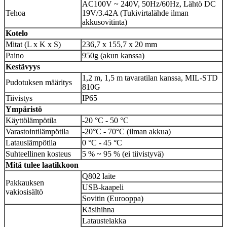
AC100V ~ 240V, 50Hz/60Hz, Lähtö DC
Tehoa
19V/3.42A (Tukivirtalähde ilman
akkusovitinta)
Kotelo
Mitat (L x K x S)
236,7 x 155,7 x 20 mm
Paino
950g (akun kanssa)
Kestävyys
1,2 m, 1,5 m tavaratilan kanssa, MIL-STD
Pudotuksen määritys
810G
Tiivistys
IP65
Ympäristö
Käyttölämpötila
-20 °C - 50 °C
Varastointilämpötila
-20°C - 70°C (ilman akkua)
Latauslämpötila
0 °C - 45 °C
Suhteellinen kosteus
5 % ~ 95 % (ei tiivistyvä)
Mitä tulee laatikkoon
Q802 laite
Pakkauksen
USB-kaapeli
vakiosisältö
Sovitin (Eurooppa)
Käsihihna
Lataustelakka