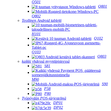
Q501
Q801
Q802
Teollinen Android tabletti
H101
Q102
Q103
Q803
kaikki yhdessä myyntipisteessä
S81
M90
S90
P58
P80
Työpöydän POS-järjestelmä
DP01
DP02