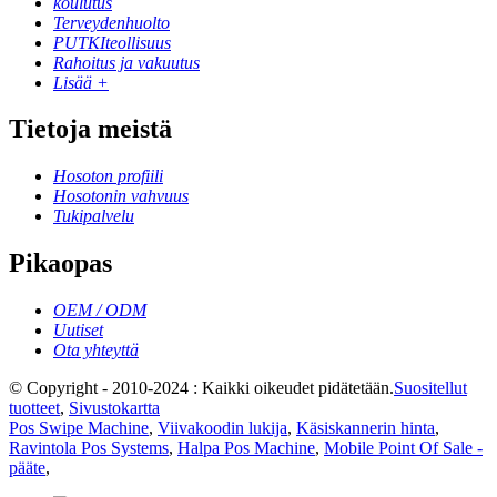
koulutus
Terveydenhuolto
PUTKIteollisuus
Rahoitus ja vakuutus
Lisää +
Tietoja meistä
Hosoton profiili
Hosotonin vahvuus
Tukipalvelu
Pikaopas
OEM / ODM
Uutiset
Ota yhteyttä
© Copyright - 2010-2024 : Kaikki oikeudet pidätetään.
Suositellut
tuotteet
,
Sivustokartta
Pos Swipe Machine
,
Viivakoodin lukija
,
Käsiskannerin hinta
,
Ravintola Pos Systems
,
Halpa Pos Machine
,
Mobile Point Of Sale -
pääte
,