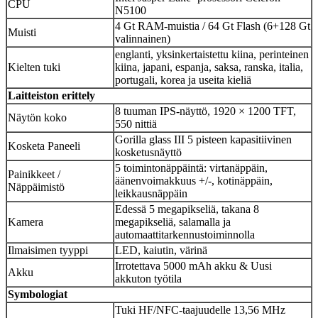
CPU
N5100
4 Gt RAM-muistia / 64 Gt Flash (6+128 Gt
Muisti
valinnainen)
englanti, yksinkertaistettu kiina, perinteinen
Kielten tuki
kiina, japani, espanja, saksa, ranska, italia,
portugali, korea ja useita kieliä
Laitteiston erittely
8 tuuman IPS-näyttö, 1920 × 1200 TFT,
Näytön koko
550 nittiä
Gorilla glass III 5 pisteen kapasitiivinen
Kosketa Paneeli
kosketusnäyttö
5 toimintonäppäintä: virtanäppäin,
Painikkeet /
äänenvoimakkuus +/-, kotinäppäin,
Näppäimistö
leikkausnäppäin
Edessä 5 megapikseliä, takana 8
Kamera
megapikseliä, salamalla ja
automaattitarkennustoiminnolla
Ilmaisimen tyyppi
LED, kaiutin, värinä
Irrotettava 5000 mAh akku & Uusi
Akku
akkuton työtila
Symbologiat
Tuki HF/NFC-taajuudelle 13,56 MHz