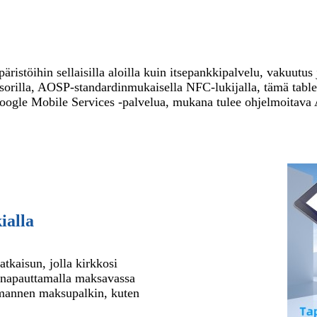
istöihin sellaisilla aloilla kuin itsepankkipalvelu, vakuutus 
orilla, AOSP-standardinmukaisella NFC-lukijalla, tämä tablett
oogle Mobile Services -palvelua, mukana tulee ohjelmoitava 
ialla
tkaisun, jolla kirkkosi
01 napauttamalla maksavassa
olmannen maksupalkin, kuten