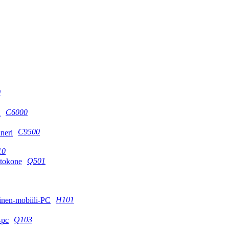
0
C6000
C9500
10
Q501
H101
Q103