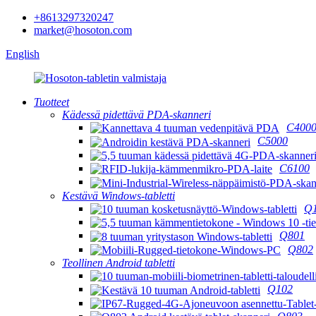
+8613297320247
market@hosoton.com
English
Tuotteet
Kädessä pidettävä PDA-skanneri
C400
C5000
C6100
Kestävä Windows-tabletti
Q
Q801
Q802
Teollinen Android tabletti
Q102