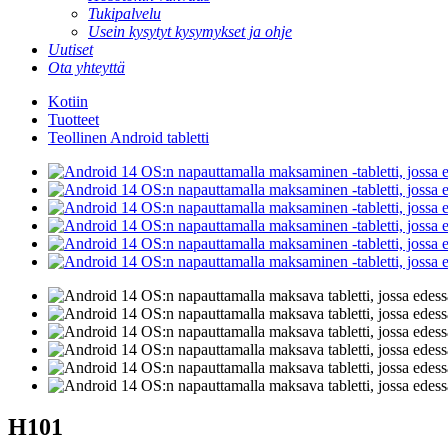
Tukipalvelu
Usein kysytyt kysymykset ja ohje
Uutiset
Ota yhteyttä
Kotiin
Tuotteet
Teollinen Android tabletti
H101