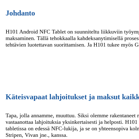
Johdanto
H101 Android NFC Tablet on suunniteltu liikkuviin työympär
maksaminen. Tällä tehokkaalla kahdeksanytimisellä prosess
tehtävien luotettavan suorittamisen. Ja H101 tukee myös G
Käteisvapaat lahjoitukset ja maksut kaikk
Tapa, jolla annamme, muuttuu. Siksi olemme rakentaneet ra
vastaanottaa lahjoituksia yksinkertaisesti ja helposti. H1
tabletissa on edessä NFC-lukija, ja se on yhteensopiva k
Stripen, Vivan jne., kanssa.