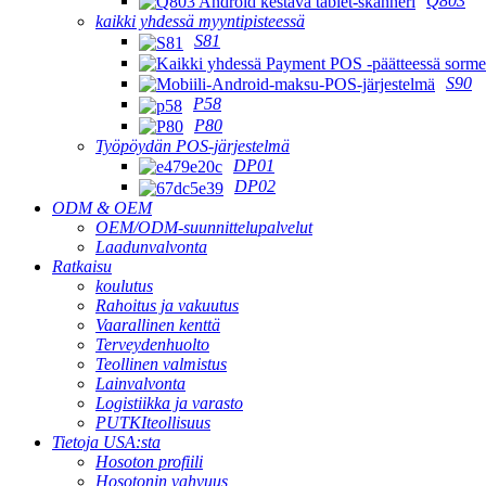
Q803
kaikki yhdessä myyntipisteessä
S81
S90
P58
P80
Työpöydän POS-järjestelmä
DP01
DP02
ODM & OEM
OEM/ODM-suunnittelupalvelut
Laadunvalvonta
Ratkaisu
koulutus
Rahoitus ja vakuutus
Vaarallinen kenttä
Terveydenhuolto
Teollinen valmistus
Lainvalvonta
Logistiikka ja varasto
PUTKIteollisuus
Tietoja USA:sta
Hosoton profiili
Hosotonin vahvuus