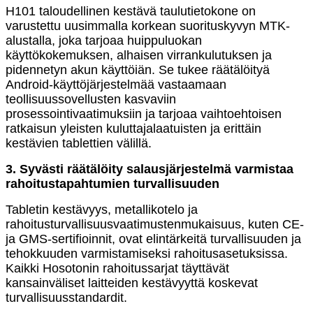
H101 taloudellinen kestävä taulutietokone on
varustettu uusimmalla korkean suorituskyvyn MTK-
alustalla, joka tarjoaa huippuluokan
käyttökokemuksen, alhaisen virrankulutuksen ja
pidennetyn akun käyttöiän. Se tukee räätälöityä
Android-käyttöjärjestelmää vastaamaan
teollisuussovellusten kasvaviin
prosessointivaatimuksiin ja tarjoaa vaihtoehtoisen
ratkaisun yleisten kuluttajalaatuisten ja erittäin
kestävien tablettien välillä.
3. Syvästi räätälöity salausjärjestelmä varmistaa
rahoitustapahtumien turvallisuuden
Tabletin kestävyys, metallikotelo ja
rahoitusturvallisuusvaatimustenmukaisuus, kuten CE-
ja GMS-sertifioinnit, ovat elintärkeitä turvallisuuden ja
tehokkuuden varmistamiseksi rahoitusasetuksissa.
Kaikki Hosotonin rahoitussarjat täyttävät
kansainväliset laitteiden kestävyyttä koskevat
turvallisuusstandardit.