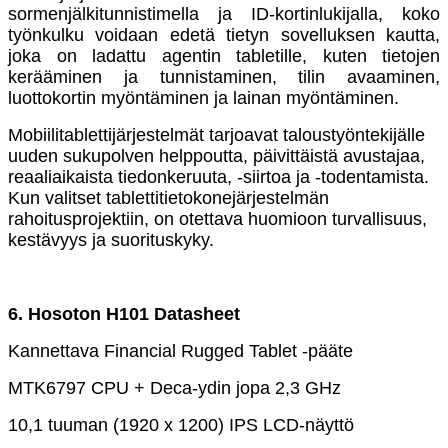
sormenjälkitunnistimella ja ID-kortinlukijalla, koko
työnkulku voidaan edetä tietyn sovelluksen kautta,
joka on ladattu agentin tabletille, kuten tietojen
kerääminen ja tunnistaminen, tilin avaaminen,
luottokortin myöntäminen ja lainan myöntäminen.
Mobiilitablettijärjestelmät tarjoavat taloustyöntekijälle
uuden sukupolven helppoutta, päivittäistä avustajaa,
reaaliaikaista tiedonkeruuta, -siirtoa ja -todentamista.
Kun valitset tablettitietokonejärjestelmän
rahoitusprojektiin, on otettava huomioon turvallisuus,
kestävyys ja suorituskyky.
6. Hosoton H101 Datasheet
Kannettava Financial Rugged Tablet -pääte
MTK6797 CPU + Deca-ydin jopa 2,3 GHz
10,1 tuuman (1920 x 1200) IPS LCD-näyttö