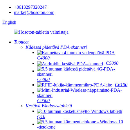
+8613297320247
market@hosoton.com
English
Tuotteet
Kädessä pidettävä PDA-skanneri
C4000
C5000
C6000
C6100
C9500
Kestävä Windows-tabletti
Q10