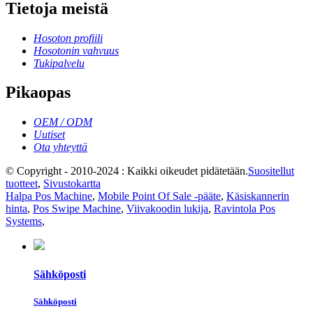
Tietoja meistä
Hosoton profiili
Hosotonin vahvuus
Tukipalvelu
Pikaopas
OEM / ODM
Uutiset
Ota yhteyttä
© Copyright - 2010-2024 : Kaikki oikeudet pidätetään.
Suositellut
tuotteet
,
Sivustokartta
Halpa Pos Machine
,
Mobile Point Of Sale -pääte
,
Käsiskannerin
hinta
,
Pos Swipe Machine
,
Viivakoodin lukija
,
Ravintola Pos
Systems
,
Sähköposti
Sähköposti