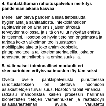
4. Kontaktittoman rahoituspalvelun merkitys
pandemian aikana kasvaa
Meneillään oleva pandemia lisää tietoisuutta
hygieniasta ja sanitaatiosta. Infektiolähteiden
rajoittaminen on aina ensisijaisen tärkeää
terveydenhuollossa, ja siitä on tullut nykyään entistä
kriittisempi. Hosoton on hyvin tietoinen ongelmasta ja
tarjoaa koko valikoiman teollisuustason
mobiilipäätelaitteita joko antimikrobisella
pintapinnoitteella tai kotelomateriaaleilla, jotka on
tehostettu antimikrobisilla ominaisuuksilla.
5. Valinnaiset toiminnalliset moduulit eri
skenaarioiden erityisvaatimusten täyttämiseksi
Ovelta ovelle -pankkipalvelusta puhuttaessa
rahoituslaitoksen on otettava huomioon
asiakastietojen turvallisuus. Hosoton Tablet Financial -
ratkaisu mahdollistaa kaiken prosessin hallinnan
biometristen tietojen varmennuksen ja räätälöidyn
salausjärjestelmän avulla. Varustettu