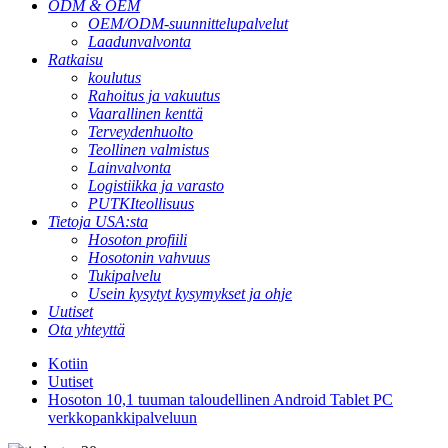
ODM & OEM
OEM/ODM-suunnittelupalvelut
Laadunvalvonta
Ratkaisu
koulutus
Rahoitus ja vakuutus
Vaarallinen kenttä
Terveydenhuolto
Teollinen valmistus
Lainvalvonta
Logistiikka ja varasto
PUTKIteollisuus
Tietoja USA:sta
Hosoton profiili
Hosotonin vahvuus
Tukipalvelu
Usein kysytyt kysymykset ja ohje
Uutiset
Ota yhteyttä
Kotiin
Uutiset
Hosoton 10,1 tuuman taloudellinen Android Tablet PC
verkkopankkipalveluun